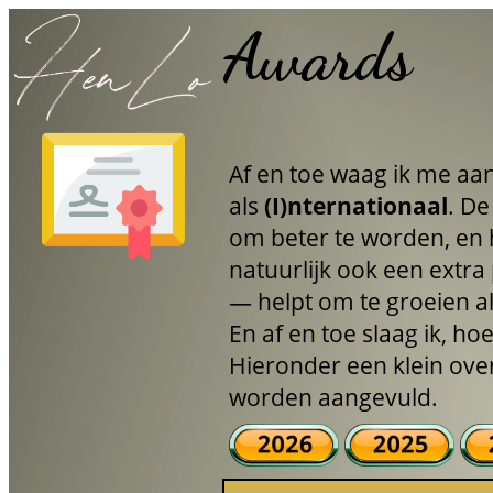
Awards
Af en toe waag ik me aa
als
(I)nternationaal
. De
om beter te worden, en 
natuurlijk ook een extra
— helpt om te groeien al
En af en toe slaag ik, h
Hieronder een klein over
worden aangevuld.